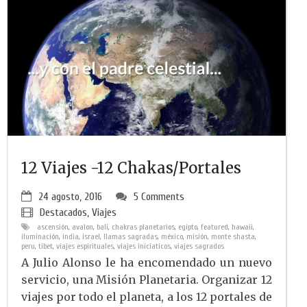
12 Viajes -12 Chakas/Portales
24 agosto, 2016
5 Comments
Destacados
,
Viajes
ascensión
,
avalon
,
bali
,
chakras planetarios
,
egipto
,
featured
,
hawaii
,
iluminación
,
india
,
israel
,
llamas sagradas
,
méxico
,
misión
,
monte shasta
,
peru
,
tibet
,
viajes espirituales
,
viajes iniciaticos
,
viajes sagrados
A Julio Alonso le ha encomendado un nuevo
servicio, una Misión Planetaria. Organizar 12
viajes por todo el planeta, a los 12 portales de