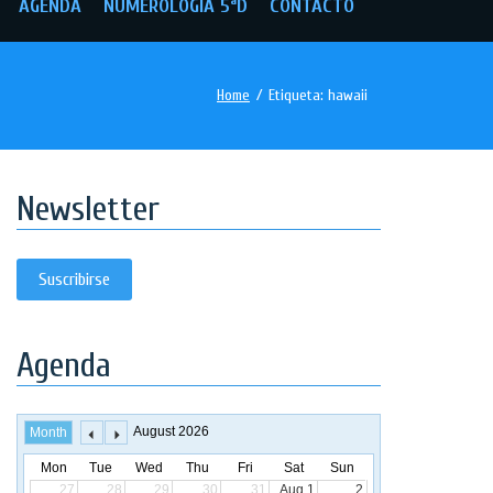
AGENDA
NUMEROLOGÍA 5ªD
CONTACTO
Home
/
Etiqueta:
hawaii
Newsletter
Suscribirse
Agenda
August 2026
Month
Mon
Tue
Wed
Thu
Fri
Sat
Sun
27
28
29
30
31
Aug 1
2