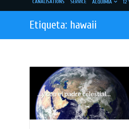
CANALISATIONS
SERVICE
ALQUIMIA
12
Etiqueta:
hawaii