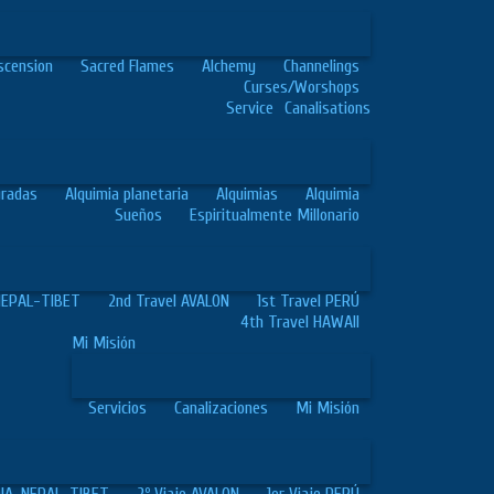
scension
Sacred Flames
Alchemy
Channelings
Curses/Worshops
Service
Canalisations
gradas
Alquimia planetaria
Alquimias
Alquimia
Sueños
Espiritualmente Millonario
-NEPAL-TIBET
2nd Travel AVALON
1st Travel PERÚ
4th Travel HAWAII
Mi Misión
Servicios
Canalizaciones
Mi Misión