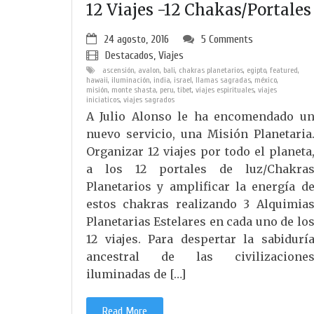
12 Viajes -12 Chakas/Portales
24 agosto, 2016
5 Comments
Destacados
,
Viajes
ascensión
,
avalon
,
bali
,
chakras planetarios
,
egipto
,
featured
,
hawaii
,
iluminación
,
india
,
israel
,
llamas sagradas
,
méxico
,
misión
,
monte shasta
,
peru
,
tibet
,
viajes espirituales
,
viajes
iniciaticos
,
viajes sagrados
A Julio Alonso le ha encomendado u
nuevo servicio, una Misión Planetaria
Organizar 12 viajes por todo el planeta
a los 12 portales de luz/Chakra
Planetarios y amplificar la energía d
estos chakras realizando 3 Alquimia
Planetarias Estelares en cada uno de lo
12 viajes. Para despertar la sabidurí
ancestral de las civilizacione
iluminadas de […]
Read More