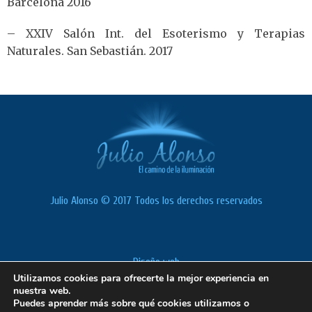
Barcelona 2016
– XXIV Salón Int. del Esoterismo y Terapias
Naturales. San Sebastián. 2017
Julio Alonso © 2017 Todos los derechos reservados
Diseño web
Utilizamos cookies para ofrecerte la mejor experiencia en
Política de cookies
nuestra web.
Aviso Legal
Puedes aprender más sobre qué cookies utilizamos o