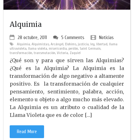
Alquimia
28 octubre, 2011
5 Comments
Noticias
Alquimia
,
Alquimistas
,
Arcángel
,
Elohims
,
justicia
,
ley
,
libertad
,
llama
ultravioleta
,
llama violeta
,
misericordia
,
perdón
,
Saint Germain
,
transformación
,
transmutación
,
Victoria
,
Zaquiel
¿Qué son y para que sirven las Alquimias?
¿Qué es la Alquimia? La Alquimia es la
transformación de algo negativo a altamente
positivo. Es la transformación de cualquier
pensamiento, sentimiento, palabra, acción,
elemento u objeto a algo mucho más elevado.
La Alquimia es un atributo o cualidad de la
Llama Violeta que es de color […]
Read More