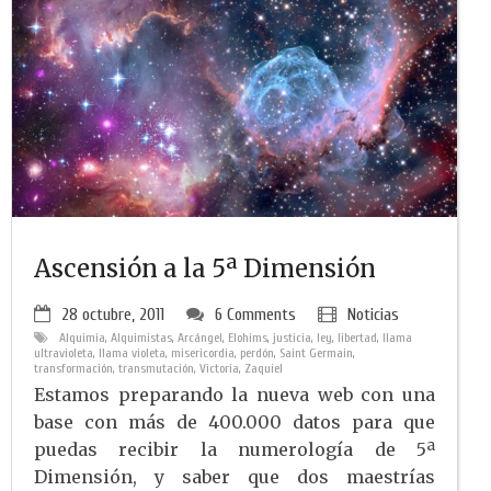
Ascensión a la 5ª Dimensión
28 octubre, 2011
6 Comments
Noticias
Alquimia
,
Alquimistas
,
Arcángel
,
Elohims
,
justicia
,
ley
,
libertad
,
llama
ultravioleta
,
llama violeta
,
misericordia
,
perdón
,
Saint Germain
,
transformación
,
transmutación
,
Victoria
,
Zaquiel
Estamos preparando la nueva web con una
base con más de 400.000 datos para que
puedas recibir la numerología de 5ª
Dimensión, y saber que dos maestrías