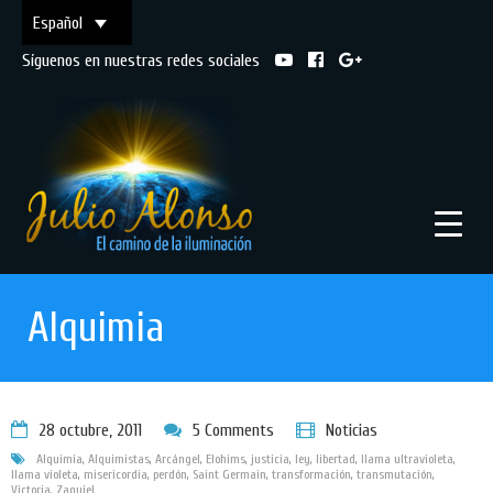
Español
Síguenos en nuestras redes sociales
Alquimia
28 octubre, 2011
5 Comments
Noticias
Alquimia
,
Alquimistas
,
Arcángel
,
Elohims
,
justicia
,
ley
,
libertad
,
llama ultravioleta
,
llama violeta
,
misericordia
,
perdón
,
Saint Germain
,
transformación
,
transmutación
,
Victoria
,
Zaquiel