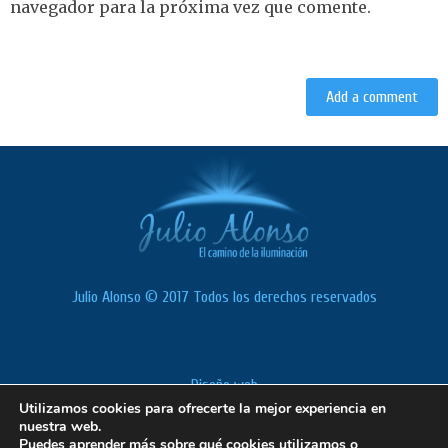
navegador para la próxima vez que comente.
Julio Alonso © 2017 Todos los derechos reservados
Diseño web
Utilizamos cookies para ofrecerte la mejor experiencia en
Política de cookies
nuestra web.
Aviso Legal
Puedes aprender más sobre qué cookies utilizamos o