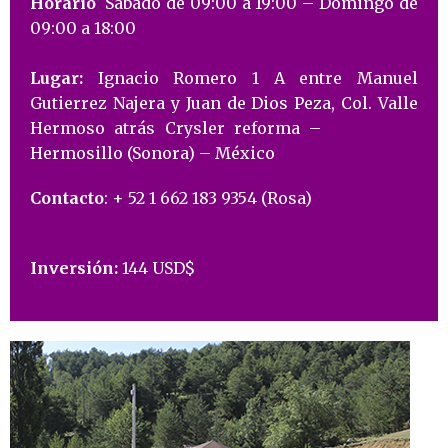
Horario
:
Sábado de 09:00 a 19:00 – Domingo de
09:00 a 18:00
L
ugar:
Ignacio Romero 1 A entre Manuel
Gutierrez Najera y Juan de Dios Peza, Col. Valle
Hermoso atrás Crysler reforma –
Hermosillo (Sonora) – México
Contacto
: + 52 1 662 183 9354 (Rosa)
Inversión:
144 USD$