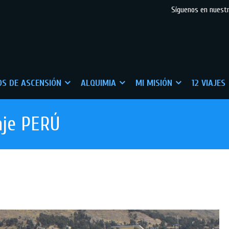
Síguenos en nuest
S DE ASCENSIÓN
ALQUIMIA
MI MISIÓN
12 VIAJES
aje PERÚ