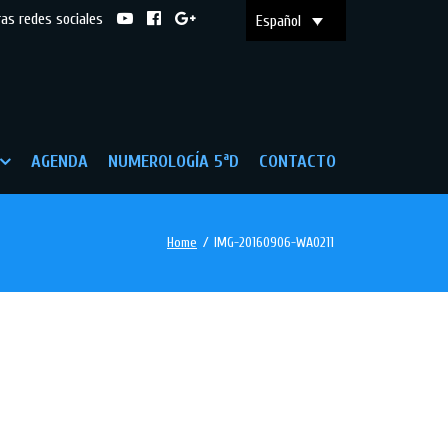
ras redes sociales
Español
AGENDA
NUMEROLOGÍA 5ªD
CONTACTO
Home
/
IMG-20160906-WA0211