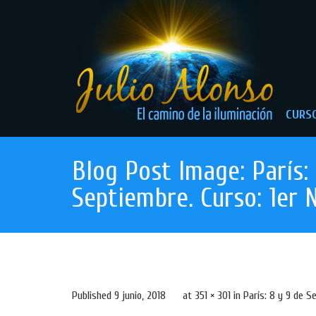
CURSO
Blog Post Image: París:
Septiembre. Curso: 1er 
Published
9 junio, 2018
at
351 × 301
in
París: 8 y 9 de S